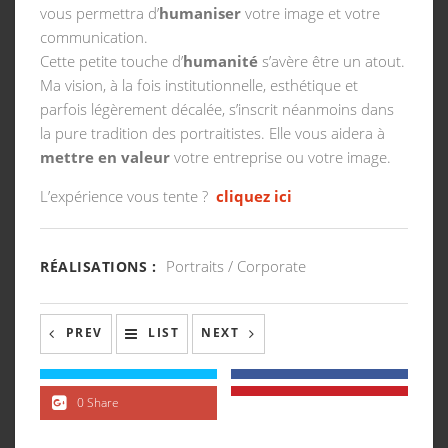
vous permettra d’
humaniser
votre image et votre
communication.
Cette petite touche d’
humanité
s’avère être un atout.
Ma vision, à la fois institutionnelle, esthétique et
parfois légèrement décalée, s’inscrit néanmoins dans
la pure tradition des portraitistes. Elle vous aidera à
mettre en valeur
votre entreprise ou votre image.
L’expérience vous tente ?
cliquez ici
Portraits / Corporate
RÉALISATIONS :
PREV
LIST
NEXT
0 Share